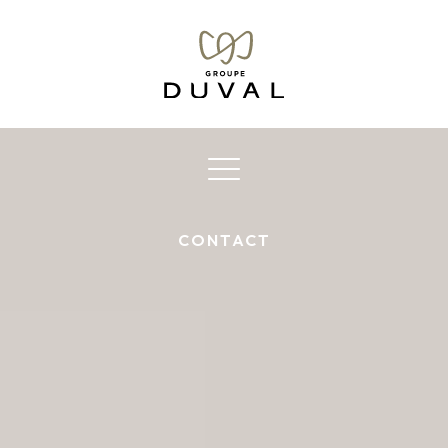
Square Foch 2
-
Meaux
77
Seine-et-Marne
CONTACT