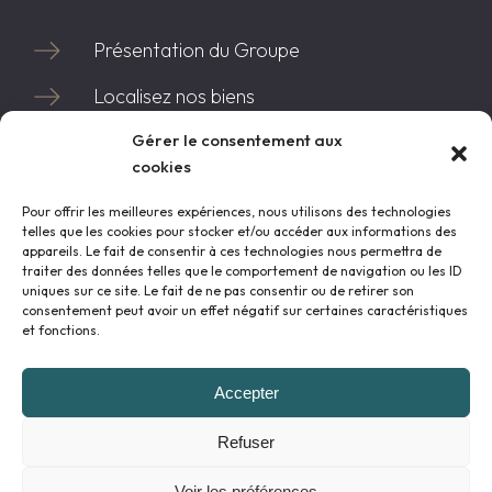
Présentation du Groupe
Localisez nos biens
Gérer le consentement aux
Des frais de notaire réduits
cookies
Des dispositifs fiscaux avantageux
Pour offrir les meilleures expériences, nous utilisons des technologies
Des garanties avant/pendant/après votre
telles que les cookies pour stocker et/ou accéder aux informations des
appareils. Le fait de consentir à ces technologies nous permettra de
livraison
traiter des données telles que le comportement de navigation ou les ID
uniques sur ce site. Le fait de ne pas consentir ou de retirer son
Notre parcours dématérialisé
consentement peut avoir un effet négatif sur certaines caractéristiques
et fonctions.
Vous avez un terrain à vendre
Liste de nos programmes
Accepter
Refuser
Voir les préférences