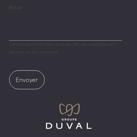
P
Email
D
*
Ce champ n’est utilisé qu’à des fins de validation et
devrait rester inchangé.