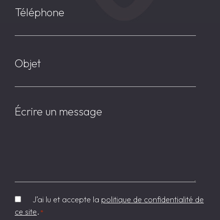
l
é
*
l
é
p
O
h
b
o
j
n
e
e
t
M
*
*
e
s
s
a
g
e
R
J’ai lu et accepte la
politique de confidentialité de
G
ce site
.
*