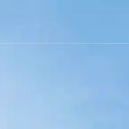
Versailles
78
Yvelines
nier
-
Quand les résultats de l'auto-complétion sont disponibles, u